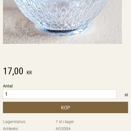
17,00
KR
Antal
st
KÖP
Lagerstatus
7 st i lager
Artikelnr
AG500A