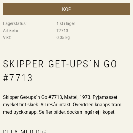
KÖP
Lagerstatus
1 st i lager
Artikelnr
T7713
Vikt
0,05 kg
SKIPPER GET-UPS´N GO
#7713
Skipper Get-ups´n Go #7713, Mattel, 1973. Pyjamasset i
mycket fint skick. All resår intakt. Överdelen knäpps fram
med tryckknapp. Se fler bilder, dockan ingår
ej
i köpet.
DELA MED DIG