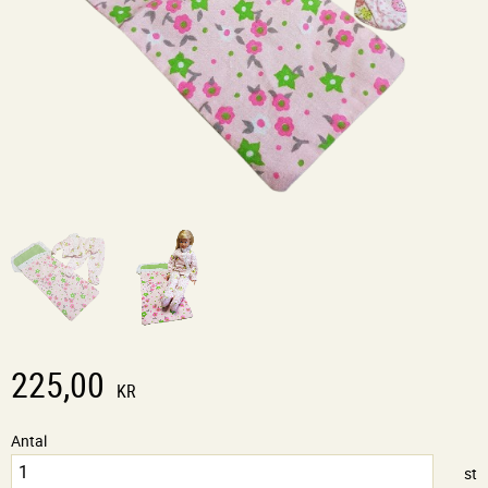
225,00
KR
Antal
st