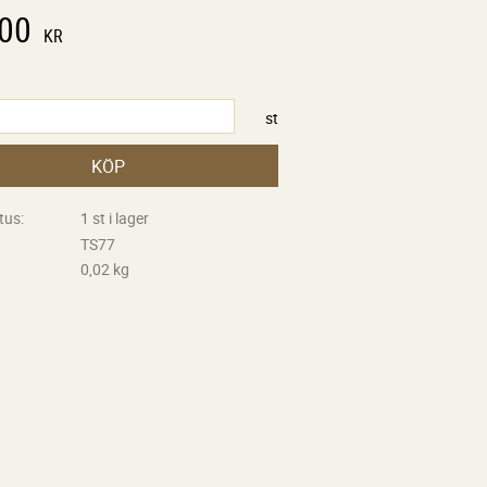
,00
KR
st
KÖP
tus
1 st i lager
TS77
0,02 kg