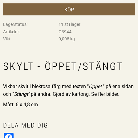
KÖP
Lagerstatus
11 st i lager
Artikelnr
G3944
Vikt
0,008 kg
SKYLT - ÖPPET/STÄNGT
Vikbar skylt i blekrosa färg med texten "
Öppet
" på ena sidan
och "
Stängt"
på andra. Gjord av kartong. Se fler bilder.
Mått: 6 x 4,8 cm
DELA MED DIG
Facebook