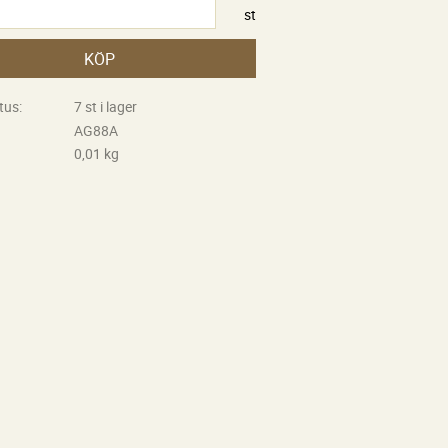
st
KÖP
tus
7 st i lager
AG88A
0,01 kg