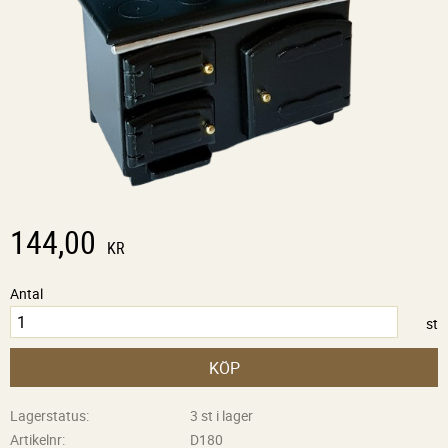
144,00
KR
Antal
st
KÖP
Lagerstatus
3 st i lager
Artikelnr
D180