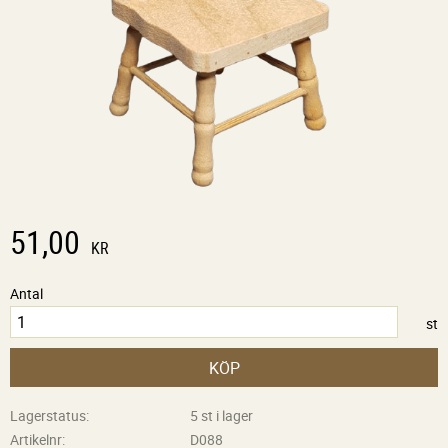
51,00
KR
Antal
st
KÖP
Lagerstatus
5 st i lager
Artikelnr
D088