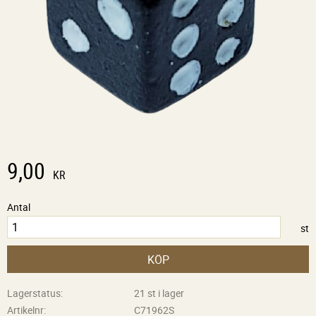
9,00
KR
Antal
st
KÖP
Lagerstatus
21 st i lager
Artikelnr
C71962S