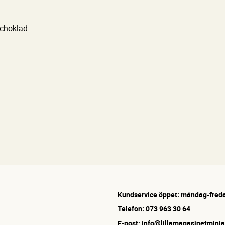
 choklad.
Kundservice öppet: måndag-freda
Telefon: 073 963 30 64
E-post: info@lillamagasinetminia