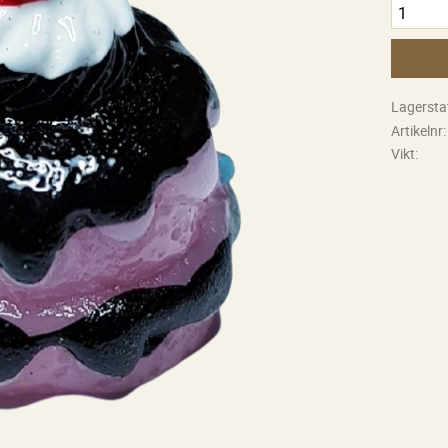
Lagersta
Artikelnr
Vikt