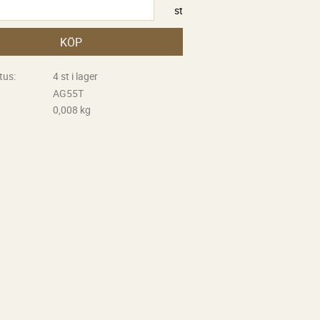
st
KÖP
tus
4 st i lager
AG55T
0,008 kg