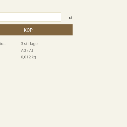
st
KÖP
tus
3 st i lager
AG57J
0,012 kg