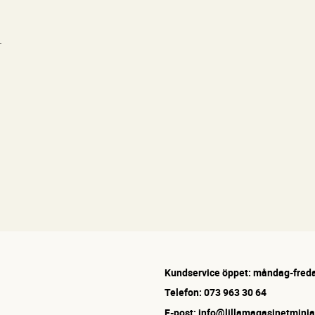
.
Kundservice öppet: måndag-freda
Telefon: 073 963 30 64
E-post: info@lillamagasinetminia