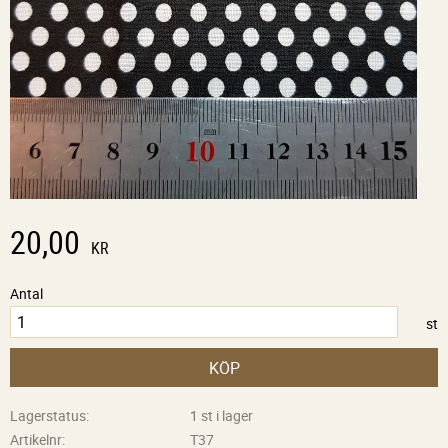
20,00
KR
Antal
st
KÖP
Lagerstatus
1 st i lager
Artikelnr
T37