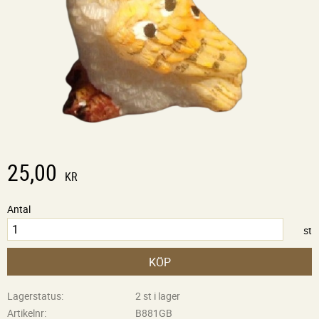
25,00
KR
Antal
st
KÖP
Lagerstatus
2 st i lager
Artikelnr
B881GB