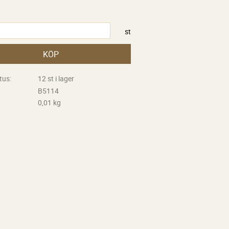
st
KÖP
tus
12 st i lager
B5114
0,01 kg