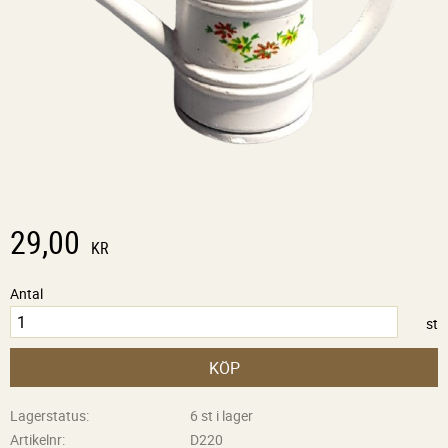
29,00
KR
Antal
st
KÖP
Lagerstatus
6 st i lager
Artikelnr
D220