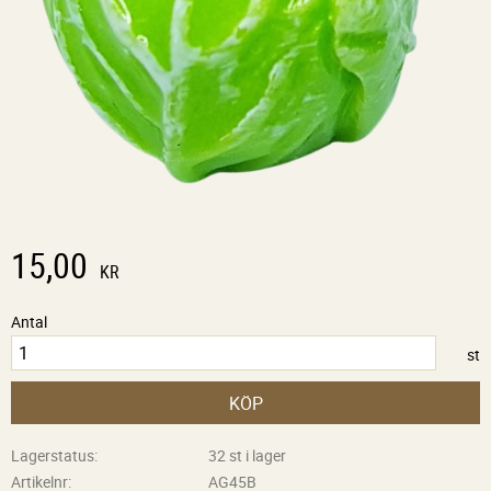
15,00
KR
Antal
st
KÖP
Lagerstatus
32 st i lager
Artikelnr
AG45B